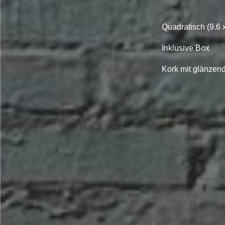
Quadratisch (9.6 
Inklusive Box
Kork mit glänzend