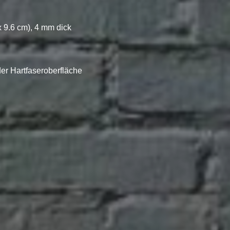
x 9.6 cm), 4 mm dick
er Hartfaseroberfläche